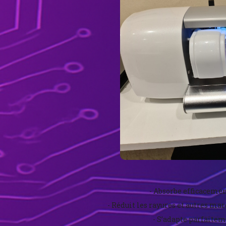
- Absorbe efficacemen
- Réduit les rayures et autres ma
- S’adapte parfaitem