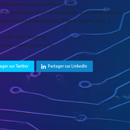
ans laisser de traces ni de bulles d’air.
il (smartphones, tablettes, ordinateurs, montres connectées,
arques (Apple, Sony, Samsung, Huawei, Xiaomi, Asus …).
24,90€* pose comprise
fs basé sur une pose d'Hydrogel sur l'écran
ager sur Twitter
Partager sur LinkedIn