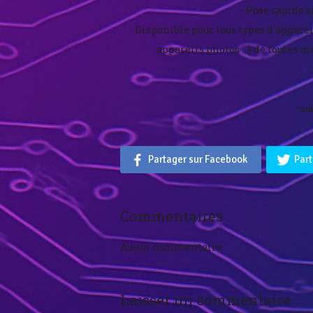
- Pose rapide s
- Disponible pour tous types d’appare
appareils photos …) de toutes m
*tari
Partager sur Facebook
Part
Commentaires
Aucun commentaire
Laisser un commentaire