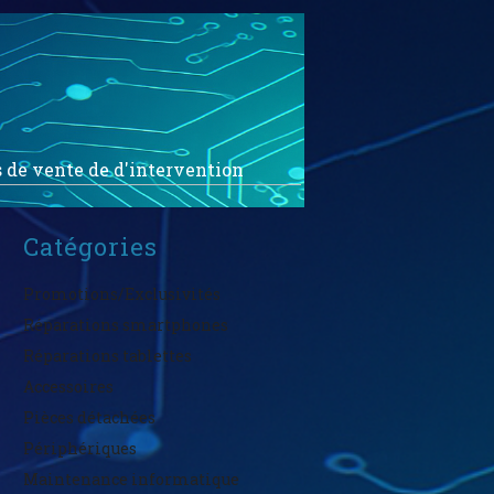
 de vente de d'intervention
Catégories
Promotions/Exclusivités
Réparations smartphones
Réparations tablettes
Accessoires
Pièces détachées
Périphériques
Maintenance informatique