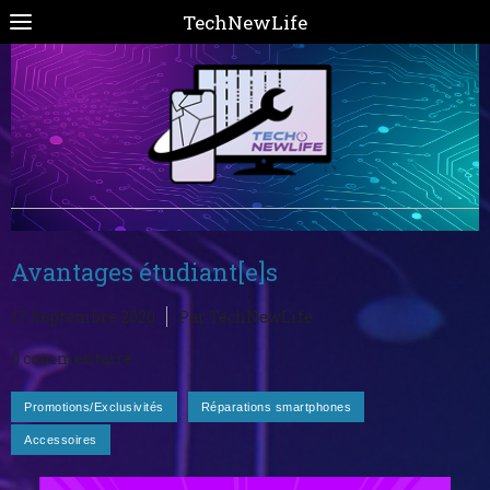
TechNewLife
Avantages étudiant[e]s
17 Septembre 2020
Par TechNewLife
0 commentaire