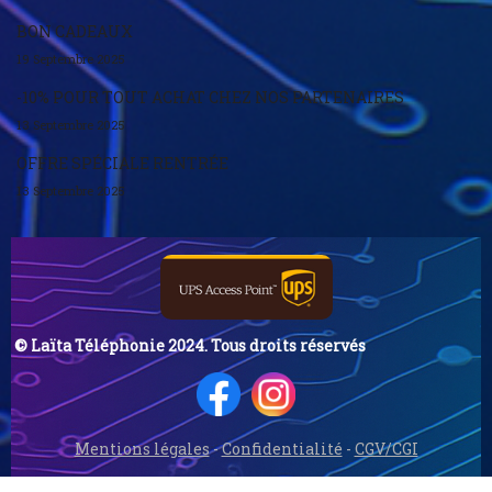
BON CADEAUX
19 Septembre 2025
-10% POUR TOUT ACHAT CHEZ NOS PARTENAIRES
13 Septembre 2025
OFFRE SPÉCIALE RENTRÉE
13 Septembre 2025
© Laïta Téléphonie 2024. Tous droits réservés
Mentions légales
-
Confidentialité
-
CGV/CGI