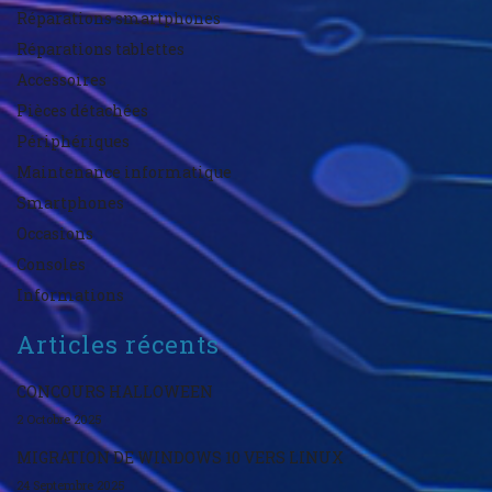
Réparations smartphones
Réparations tablettes
Accessoires
Pièces détachées
Périphériques
Maintenance informatique
Smartphones
Occasions
Consoles
Informations
Articles récents
CONCOURS HALLOWEEN
2 Octobre 2025
MIGRATION DE WINDOWS 10 VERS LINUX
24 Septembre 2025