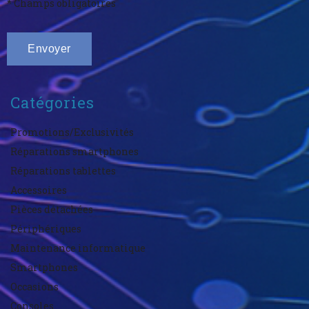
* Champs obligatoires
Catégories
Promotions/Exclusivités
Réparations smartphones
Réparations tablettes
Accessoires
Pièces détachées
Périphériques
Maintenance informatique
Smartphones
Occasions
Consoles