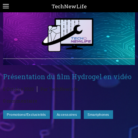
TechNewLife
Présentation du film Hydrogel en vidéo
6 Octobre 2020
Par TechNewLife
0 commentaire