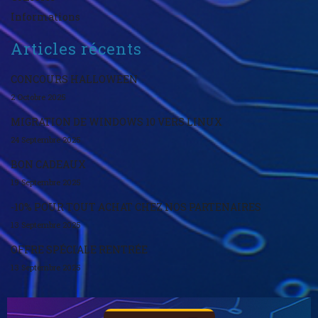
Informations
Articles récents
CONCOURS HALLOWEEN
2 Octobre 2025
MIGRATION DE WINDOWS 10 VERS LINUX
24 Septembre 2025
BON CADEAUX
19 Septembre 2025
-10% POUR TOUT ACHAT CHEZ NOS PARTENAIRES
13 Septembre 2025
OFFRE SPÉCIALE RENTRÉE
13 Septembre 2025