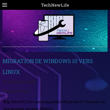
TechNewLife
MIGRATION DE WINDOWS 10 VERS
LINUX
24 Septembre 2025
0 commentaire
🔄💻 Votre PC n’est pas compatible Windows 11 ? Donnez-lui
une seconde vie avec Ubuntu !