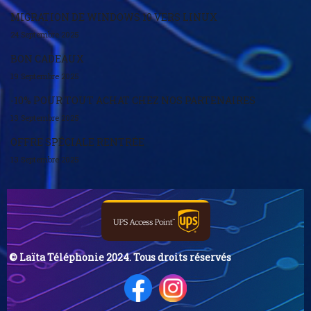
MIGRATION DE WINDOWS 10 VERS LINUX
24 Septembre 2025
BON CADEAUX
19 Septembre 2025
-10% POUR TOUT ACHAT CHEZ NOS PARTENAIRES
13 Septembre 2025
OFFRE SPÉCIALE RENTRÉE
13 Septembre 2025
© Laïta Téléphonie 2024. Tous droits réservés