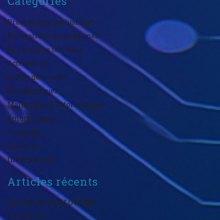
Catégories
Promotions/Exclusivités
Réparations smartphones
Réparations tablettes
Accessoires
Pièces détachées
Périphériques
Maintenance informatique
Smartphones
Occasions
Consoles
Informations
Articles récents
CONCOURS HALLOWEEN
2 Octobre 2025