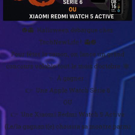
🎃👻 Halloween débarque chez
TechNewLife ! 👻🎃
Pour fêter la saison, on lance un grand
concours valable tout le mois d’octobre 🕸️
✨ À gagner :
👉 Une Apple Watch Série 6
OU
👉 Une Xiaomi Redmi Watch 5 Active
(Le/la gagnant(e) choisira sa montre parmi