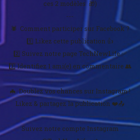
ces 2 modèles 🎁)
---
🕷️ Comment participer sur Facebook ?
1️⃣ Likez cette publication 👍
2️⃣ Suivez notre page TechNewLife ✅
3️⃣ Identifiez 1 ami(e) en commentaire 👥
🦇 Doublez vos chances sur Instagram !
Likez & partagez la publication ❤️📤
Suivez notre compte Instagram