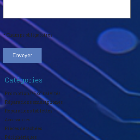
* Champs obligatoires
Catégories
Promotions/Exclusivités
Réparations smartphones
Réparations tablettes
Accessoires
Pièces détachées
Périphériques