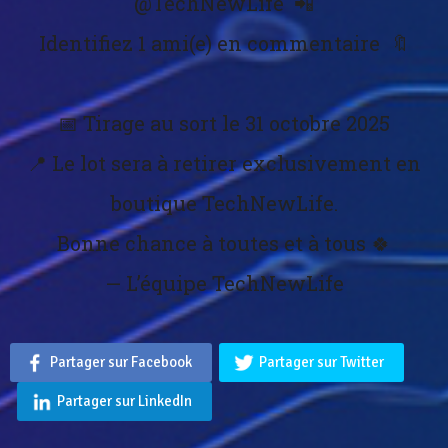
@TechNewLife 📲
Identifiez 1 ami(e) en commentaire 🔖
📅 Tirage au sort le 31 octobre 2025
📍 Le lot sera à retirer exclusivement en
boutique TechNewLife.
Bonne chance à toutes et à tous 🍀
— L’équipe TechNewLife
Partager sur Facebook
Partager sur Twitter
Partager sur LinkedIn